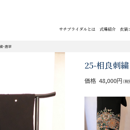
サチブライダルとは
式場紹介
衣装
刺繍・唐草
25-相良刺
価格
48,000円
（税