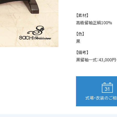
【素材】
高級留袖正絹100%
【色】
黒
【備考】
黒留袖一式：43,000円
式場・衣装のご