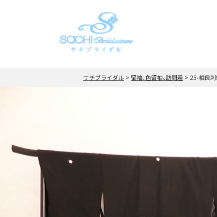
サチブライダル
>
留袖、色留袖、訪問着
>
25-相良