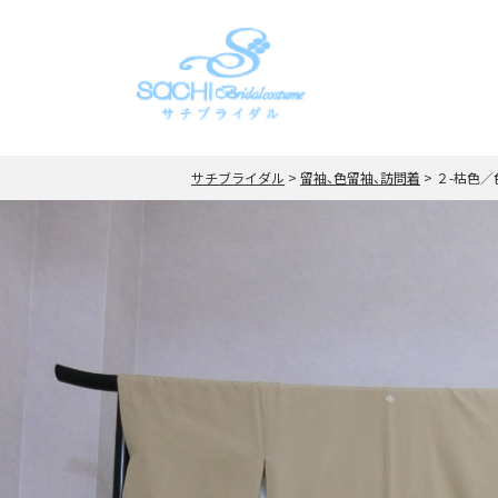
サチブライダル
>
留袖、色留袖、訪問着
>
２-枯色／