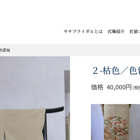
サチブライダルとは
式場紹介
衣装
色留袖
２-枯色／色
価格
40,000円
（税