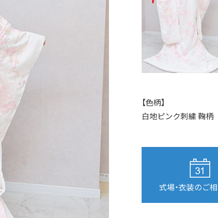
【色柄】
白地ピンク刺繍 鞠柄
式場・衣装のご