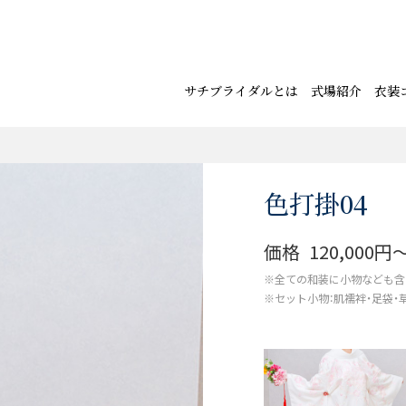
サチブライダルとは
式場紹介
衣装
色打掛04
価格
120,000円
※全ての和装に小物なども含
※セット小物：肌襦袢・足袋・草履