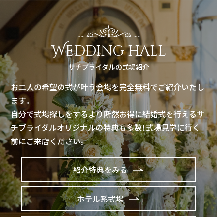
Wedding hall
サチブライダルの式場紹介
お二人の希望の式が叶う会場を完全無料でご紹介いたし
ます。
自分で式場探しをするより断然お得に結婚式を行えるサ
チブライダルオリジナルの特典も多数！式場見学に行く
前にご来店ください。
紹介特典をみる
ホテル系式場